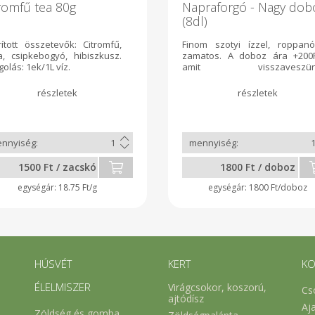
romfű tea 80g
Napraforgó - Nagy dob
(8dl)
ított összetevők: Citromfű,
Finom szotyi ízzel, roppanó
a, csipkebogyó, hibiszkusz.
zamatos. A doboz ára +200F
olás: 1ek/1L víz.
amit visszaveszün
legközelebb. Ha saját edén
hozol: átöntjük abba.
1500 Ft / zacskó
1800 Ft / doboz
18.75 Ft/g
1800 Ft/doboz
HÚSVÉT
KERT
KO
ÉLELMISZER
Virágcsokor, koszorú,
Cs
ajtódísz
Aj
Zöldség és gomba