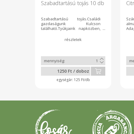
Szabadtartású tojás 10 db
Cit
Szabadtartású tojás.Családi
Szár
gazdaságunk Kulcson
alm
található.Tyúkjaink napközben,
Adag
körbekerített füves
legelőn tartózkodnak, és
boldogan, szabadon
kapirgálhatnak, az éjszakát jól
szellőző,tágas istállóban töltik. A
takarmányuk GMO-mentes, és
nem tartalmaz sem gyógyszert,
sem tojássárgító színezéket.A
1250 Ft / doboz
tartási körülmények és a tojás
minőségi követelményei
125 Ft/db
megfelelnek a hatósági
előírásoknak.