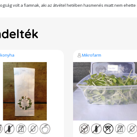
boldogság volt a fiamnak, aki az átvétel hetében hasmenés miatt nem ehett
ndelték
skonyha
Mikrofarm