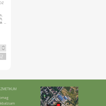
oz
s,
t,
k
yt
ZMETIKUM
omag
akbalzsam