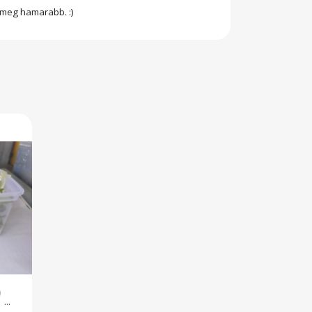
e meg hamarabb. :)
...