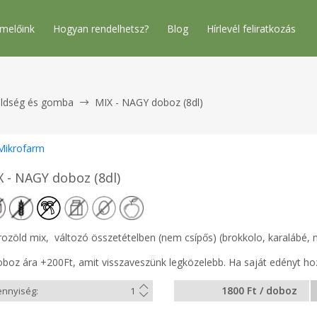
melőink
Hogyan rendelhetsz?
Blog
Hírlevél feliratkozás
ldség és gomba
MIX - NAGY doboz (8dl)
Mikrofarm
X - NAGY doboz (8dl)
rozöld mix, változó összetételben (nem csípős) (brokkolo, karalábé, m
oboz ára +200Ft, amit visszaveszünk legközelebb. Ha saját edényt hoz
1800 Ft / doboz