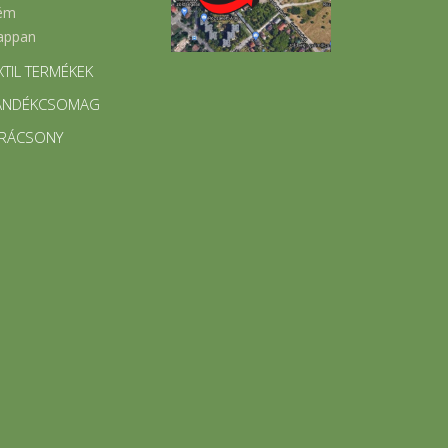
ém
appan
XTIL TERMÉKEK
ÁNDÉKCSOMAG
RÁCSONY