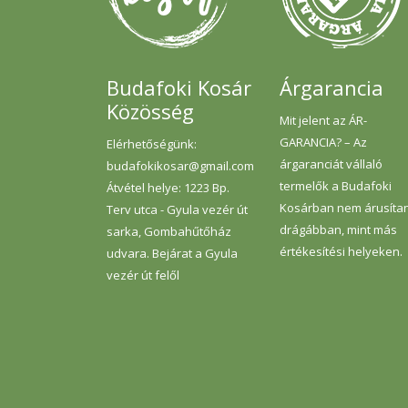
Budafoki Kosár
Árgarancia
Közösség
Mit jelent az ÁR-
GARANCIA? – Az
Elérhetőségünk:
árgaranciát vállaló
budafokikosar@gmail.com
termelők a Budafoki
Átvétel helye: 1223 Bp.
Kosárban nem árusíta
Terv utca - Gyula vezér út
drágábban, mint más
sarka, Gombahűtőház
értékesítési helyeken.
udvara. Bejárat a Gyula
vezér út felől