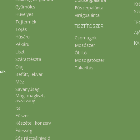
Zöldségpalánta
Kr
Gyümölcs
Fűszerpalánta
Sz
Hüvelyes
Virágpalánta
Tejtermék
TE
TISZTÍTÓSZER
Tojás
AJ
Húsáru
Csomagok
KA
Pékáru
Mosószer
Liszt
Öblítő
Száraztészta
Mosogatószer
Olaj
Takarítás
nak
Befőtt, lekvár
Méz
Savanyúság
Mag, magliszt,
aszalvány
Ital
Fűszer
Készétel, konzerv
Édesség
Sós rágcsálnivaló