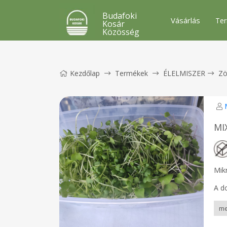
Budafoki
Vásárlás
Ter
Kosár
Közösség
Kezdőlap
Termékek
ÉLELMISZER
Zö
MI
Mik
A d