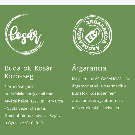
Rosmarinus Officinalis Leaf Extract, Citrus
sz
Reticulata oil, Lavandula Angustifolia Oil,
li
Linalool*, Limonene* *az illóolajok
ál
természetes összetevői
Ál
ho
l
kö
H
mu
m
sz
Budafoki Kosár
Árgarancia
Közösség
Mit jelent az ÁR-GARANCIA? – Az
árgaranciát vállaló termelők a
Elérhetőségünk:
Budafoki Kosárban nem
budafokikosar@gmail.com
árusítanak drágábban, mint
Átvétel helye: 1223 Bp. Terv utca
más értékesítési helyeken.
- Gyula vezér út sarka,
Gombahűtőház udvara. Bejárat
a Gyula vezér út felől