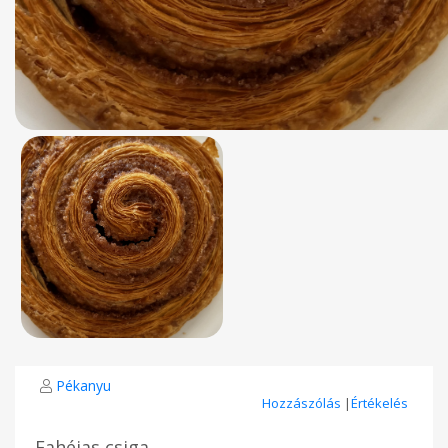
Pékanyu
Hozzászólás
|
Értékelés
Fahéjas csiga