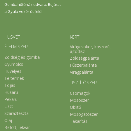
Gombahűtőház udvara. Bejárat
a Gyula vezér út felől
HÚSVÉT
KERT
ÉLELMISZER
Virágcsokor, koszorú,
ajtódísz
Zöldség és gomba
Zöldségpalánta
Gyümölcs
Fűszerpalánta
Hüvelyes
Virágpalánta
Tejtermék
TISZTÍTÓSZER
Tojás
Húsáru
Csomagok
Pékáru
Mosószer
Liszt
Öblítő
Száraztészta
Mosogatószer
Olaj
Takarítás
Befőtt, lekvár