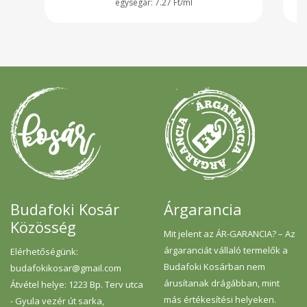
7.27 Ft/ml
Budafoki Kosár
Árgarancia
Közösség
Mit jelent az ÁR-GARANCIA? – Az
árgaranciát vállaló termelők a
Elérhetőségünk:
Budafoki Kosárban nem
budafokikosar@gmail.com
árusítanak drágábban, mint
Átvétel helye: 1223 Bp. Terv utca
más értékesítési helyeken.
- Gyula vezér út sarka,