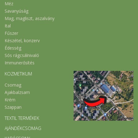
Méz
Savanyúság
Mag, magliszt, aszalvány
Ital
Fűszer
Készétel, konzerv
Édesség
Sós rágcsálnivaló
Immunerősítés
KOZMETIKUM
Csomag
Ajakbalzsam
Krém
Szappan
TEXTIL TERMÉKEK
AJÁNDÉKCSOMAG