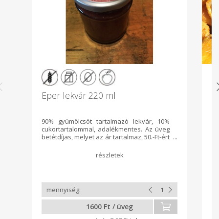
Eper lekvár 220 ml
A
90% gyümölcsöt tartalmazó lekvár, 10%
Vá
cukortartalommal, adalékmentes. Az üveg
10
betétdíjas, melyet az ár tartalmaz, 50.-Ft-ért
gy
visszaváltható.
1600 Ft / üveg