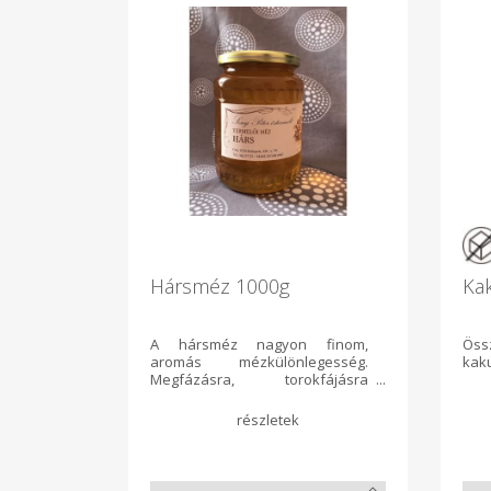
Hársméz 1000g
Ka
A hársméz nagyon finom,
Öss
aromás mézkülönlegesség.
kaku
Megfázásra, torokfájásra
nagyon jó a hatása, hurutos
megbetegedéseknél is ezt a
fajtát ajánljuk. Idegnyugtató
hatású. Kolin tartalma gátolja az
érelmeszesedést, valamint az
erekben a zsírlerakódást.