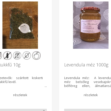
kukkfű 10g
Levendula méz 1000g
zetevők: szárított kiskerti
Levendula méz: A levendu
kkfű levél.
méz belsőleg vesebajokr
bélféreg ellen, álmatlans
esetén, vagy nyugtatóké
alkalmazható. Külsőleg nyito
sebekre kenve gyorsítja
sebgyógyulást.