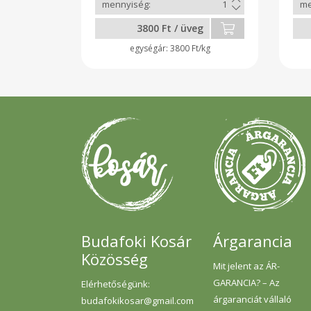
Fogyasztása 4-5 teáskanálnyi
naponta. Hársfa teával együtt
3800 Ft / üveg
fogyasztva hatása sokkal
erősebb.
3800 Ft/kg
Budafoki Kosár
Árgarancia
Közösség
Mit jelent az ÁR-
GARANCIA? – Az
Elérhetőségünk:
árgaranciát vállaló
budafokikosar@gmail.com