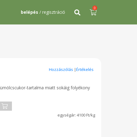
0
belépés
/ regisztráció
Hozzászólás
|
Értékelés
yümölcscukor-tartalma miatt sokáig folyékony
4100 Ft/kg