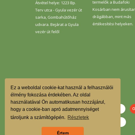
termelők a Budafoki
Átvétel helye: 1223 Bp.
Kosárban nem árusíta
Terv utca - Gyula vezér út
drágábban, mint más
sarka, Gombahűtőház
értékesítési helyeken.
udvara. Bejárat a Gyula
vezér út felől
Ez a weboldal cookie-kat használ a felhasználói
élmény fokozása érdekében. Az oldal
használatával Ön automatikusan hozzájárul,
hogy a cookie-ban apró adatmennyiséget
tároljunk a számítógépén.
Részletek
Értem
Szeretnék feliratkozni a hírlevélre.