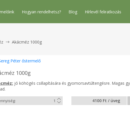
melőink
Hogyan rendelhetsz?
Blog
Hírlevél feliratkozás
éz
Akácméz 1000g
Sereg Péter őstermelő
ácméz 1000g
ácméz:
jó köhögés csillapítására és gyomorsavtúltengésre. Magas g
ad.
4100 Ft / üveg