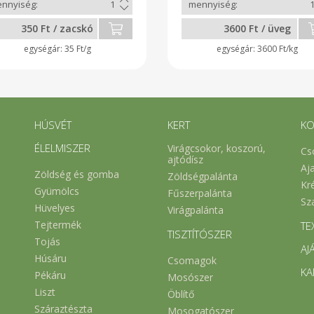
350 Ft / zacskó
3600 Ft / üveg
35 Ft/g
3600 Ft/kg
HÚSVÉT
KERT
KO
ÉLELMISZER
Virágcsokor, koszorú,
Cs
ajtódísz
Aj
Zöldség és gomba
Zöldségpalánta
Kr
Gyümölcs
Fűszerpalánta
Sz
Hüvelyes
Virágpalánta
Tejtermék
TE
TISZTÍTÓSZER
Tojás
AJ
Húsáru
Csomagok
KA
Pékáru
Mosószer
Liszt
Öblítő
Száraztészta
Mosogatószer