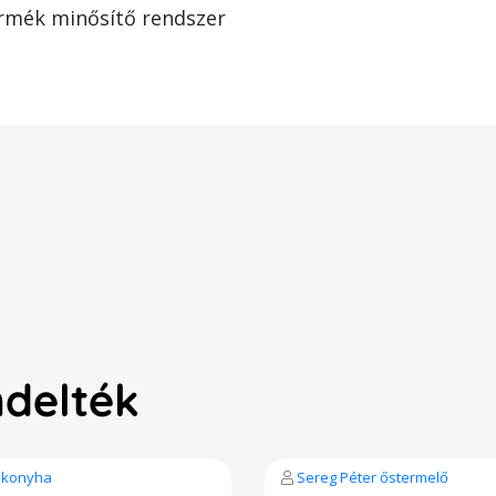
rmék minősítő rendszer
ndelték
skonyha
Sereg Péter őstermelő