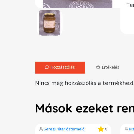
Te
Hozzászólás
Értékelés
Nincs még hozzászólás a termékhez!
Mások ezeket re
Sereg Péter őstermelő
Ki
5