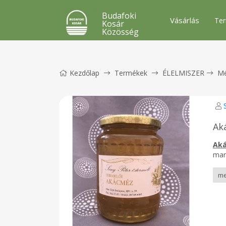
Budafoki
Vásárlás
Ter
Kosár
Közösség
Kezdőlap
Termékek
ÉLELMISZER
M
Ak
Ak
mar