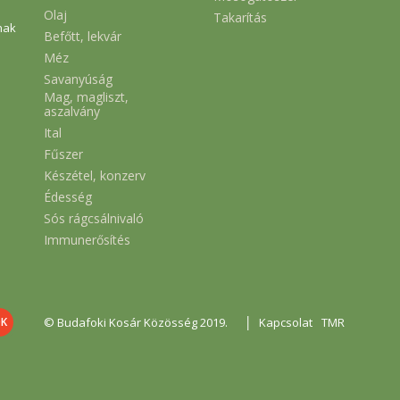
Olaj
Takarítás
nak
Befőtt, lekvár
Méz
Savanyúság
Mag, magliszt,
aszalvány
Ital
Fűszer
Készétel, konzerv
Édesség
Sós rágcsálnivaló
Immunerősítés
|
© Budafoki Kosár Közösség 2019.
Kapcsolat
TMR