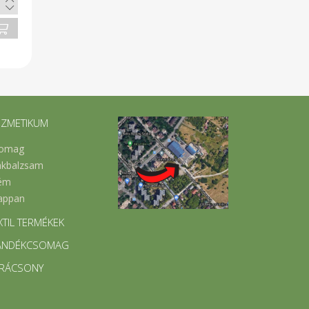
ZMETIKUM
omag
akbalzsam
ém
appan
XTIL TERMÉKEK
ÁNDÉKCSOMAG
RÁCSONY