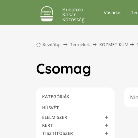
Budafoki
Vásárlás
Ter
Kosár
Közösség
Kezdőlap
Termékek
KOZMETIKUM
Csomag
KATEGÓRIÁK
Nin
HÚSVÉT
ÉLELMISZER
KERT
TISZTÍTÓSZER