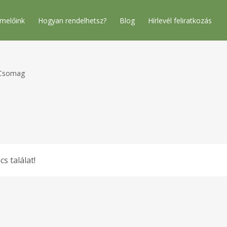
melőink
Hogyan rendelhetsz?
Blog
Hírlevél feliratkozás
Csomag
cs találat!