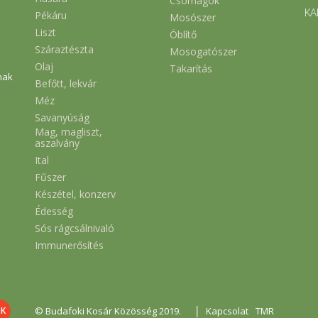
Csomagok
KA
Pékáru
Mosószer
Liszt
Öblítő
Száraztészta
Mosogatószer
Olaj
Takarítás
nak
Befőtt, lekvár
Méz
Savanyúság
Mag, magliszt,
aszalvány
Ital
Fűszer
Készétel, konzerv
Édesség
Sós rágcsálnivaló
Immunerősítés
|
© Budafoki Kosár Közösség 2019.
Kapcsolat
TMR