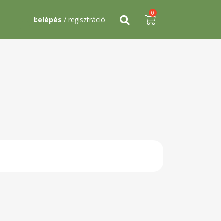
0
belépés
/ regisztráció