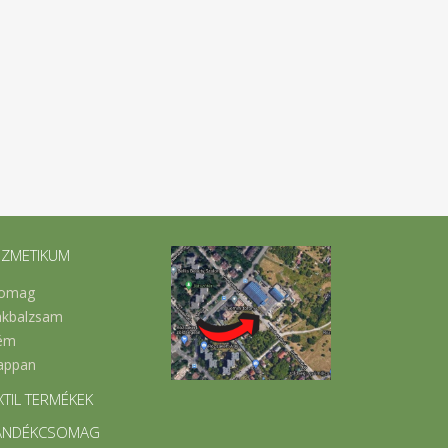
ZMETIKUM
omag
akbalzsam
ém
appan
XTIL TERMÉKEK
ÁNDÉKCSOMAG