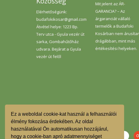
Közösség
Mit jelent az ÁR-
GARANCIA? – Az
Elérhetőségünk:
árgaranciát vállaló
budafokikosar@gmail.com
termelők a Budafoki
Átvétel helye: 1223 Bp.
Kosárban nem árusíta
Terv utca - Gyula vezér út
drágábban, mint más
sarka, Gombahűtőház
értékesítési helyeken.
udvara. Bejárat a Gyula
vezér út felől
Ez a weboldal cookie-kat használ a felhasználói
élmény fokozása érdekében. Az oldal
használatával Ön automatikusan hozzájárul,
hogy a cookie-ban apró adatmennyiséget