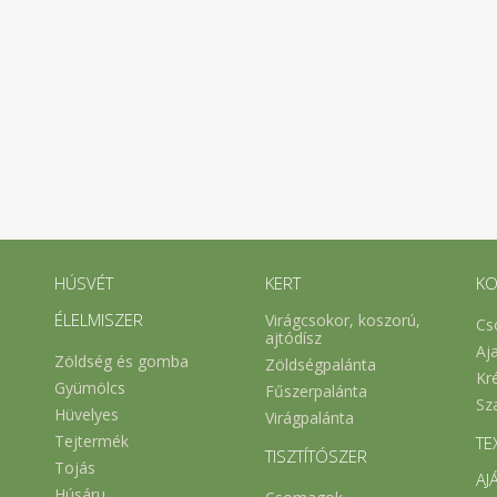
HÚSVÉT
KERT
KO
ÉLELMISZER
Virágcsokor, koszorú,
Cs
ajtódísz
Aj
Zöldség és gomba
Zöldségpalánta
Kr
Gyümölcs
Fűszerpalánta
Sz
Hüvelyes
Virágpalánta
Tejtermék
TE
TISZTÍTÓSZER
Tojás
AJ
Húsáru