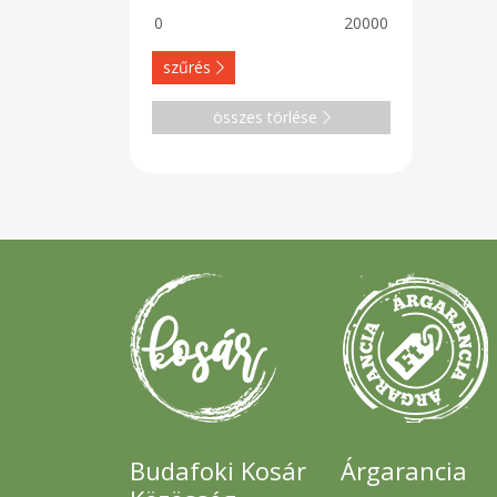
szűrés
összes törlése
Budafoki Kosár
Árgarancia