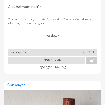
Ajakbalzsam natúr
Zsírbázisú, ápoló, hidratáló, ajakír. Összetevők: sheavaj,
olívaolaj, méhviasz, argánolaj.
950 Ft / db
31.67 Ft/g
Kiskonyha