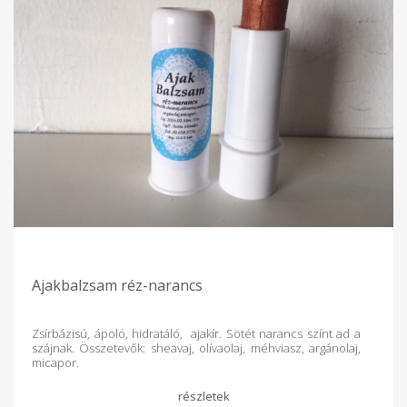
Ajakbalzsam réz-narancs
Zsírbázisú, ápoló, hidratáló, ajakír. Sötét narancs színt ad a
szájnak. Összetevők: sheavaj, olívaolaj, méhviasz, argánolaj,
micapor.