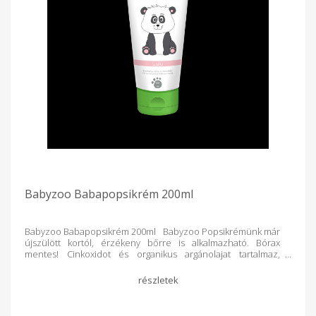
Babyzoo Babapopsikrém 200ml
Babyzoo Babapopsikrém 200ml Babyzoo Popsikrémünk már
újszülött kortól, érzékeny bőrre is alkalmazható. Bórax
mentes! Cinkoxidot és organikus argánolajat tartalmaz,
melyek segítik és gyorsítják az igénybe vett bőr gyógyulását.
Rendszeres használat esetén táplálja, hidratálja és nyugtatja
a baba bőrét, megelőzheti a kipirosodást és a
pelenkakiütések megjelenését. Selymessé és egészségessé
varázsolhatja a bőrt a baba popsiján. Parabén- és