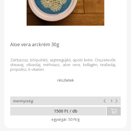
Aloe vera arckrém 30g
Zsírbázisú, bőrpuhító, sejtmegújító, ápoló krém. Összetevők:
sheavaj, olívaolaj, méhviasz, aloe vera, kollagén, teafaolaj,
propolisz, E-vitamin.
1500 Ft / db
50 Ft/g