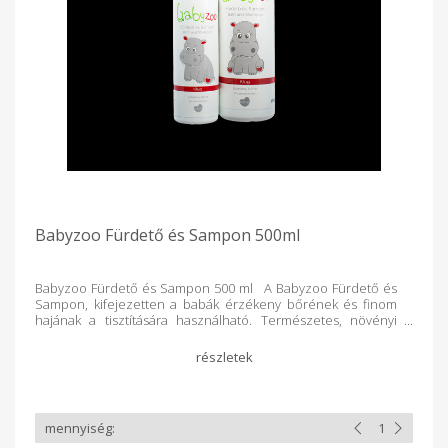
Babyzoo Fürdető és Sampon 500ml
Babyzoo Fürdető és Sampon 500 ml A Babyzoo Fürdető és
Sampon, kifejezetten a babák érzékeny bőrének és finom
hajának a tisztítására használható. Természetes, növényi
eredetű összetevőinek és a bőrnyugtató hatású B5
provitaminnak köszönhetően a babák bőre puhává és
rugalmassá válik. Megőrzi és táplálja a picik bőrének
természetes védőrétegét, óvja a kiszáradástól. Több éves
használati tapasztalatok alapján összetevői általában nem
irritálják a babák szemét, megelőzhetik a koszmó kialakulását
és segíthetik annak eltávolítását. Parabén- és mesterséges