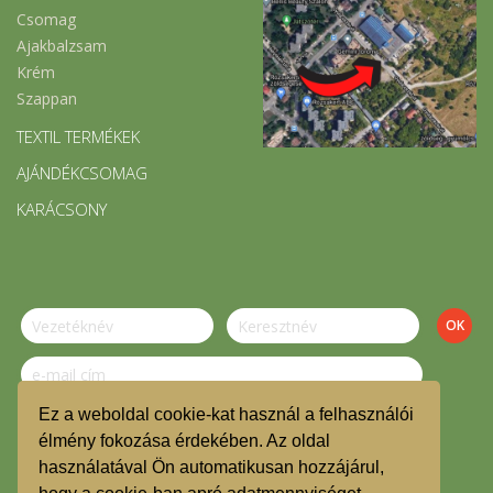
Csomag
Ajakbalzsam
Krém
Szappan
TEXTIL TERMÉKEK
AJÁNDÉKCSOMAG
KARÁCSONY
Ez a weboldal cookie-kat használ a felhasználói
Szeretnék feliratkozni a hírlevélre.
élmény fokozása érdekében. Az oldal
használatával Ön automatikusan hozzájárul,
© Budafoki Kosár Közösség 2019.