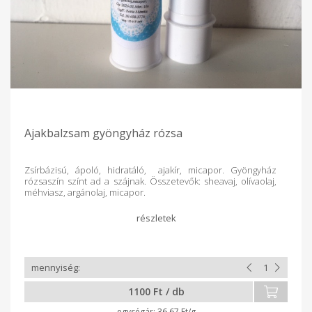
Ajakbalzsam gyöngyház rózsa
Zsírbázisú, ápoló, hidratáló, ajakír, micapor. Gyöngyház
rózsaszín színt ad a szájnak. Összetevők: sheavaj, olívaolaj,
méhviasz, argánolaj, micapor.
1100 Ft / db
36.67 Ft/g