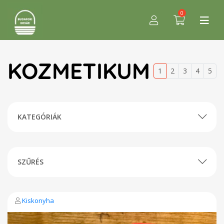
0
KOZMETIKUM
1
2
3
4
5
KATEGÓRIÁK
SZŰRÉS
Kiskonyha