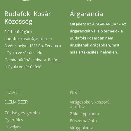
Budafoki Kosár
Árgarancia
Közösség
Mit jelent az ÁR-GARANCIA? – Az
árgaranciát vállaló termelők a
Elérhetőségünk:
Budafoki Kosárban nem
budafokikosar@gmail.com
árusítanak drágábban, mint
Átvétel helye: 1223 Bp. Terv utca
más értékesítési helyeken.
- Gyula vezér út sarka,
Gombahűtőház udvara. Bejárat
a Gyula vezér út felől
HÚSVÉT
KERT
ÉLELMISZER
Virágcsokor, koszorú,
ajtódísz
Zöldség és gomba
Zöldségpalánta
Gyümölcs
Fűszerpalánta
Hüvelyes
Virágpalánta