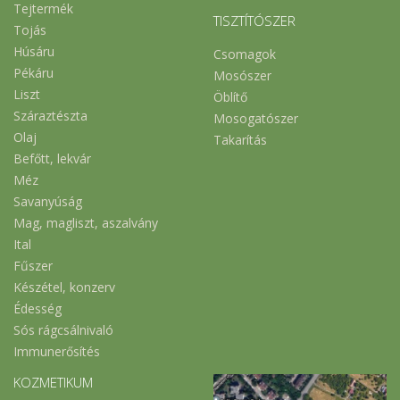
Tejtermék
TISZTÍTÓSZER
Tojás
Húsáru
Csomagok
Pékáru
Mosószer
Liszt
Öblítő
Száraztészta
Mosogatószer
Olaj
Takarítás
Befőtt, lekvár
Méz
Savanyúság
Mag, magliszt, aszalvány
Ital
Fűszer
Készétel, konzerv
Édesség
Sós rágcsálnivaló
Immunerősítés
KOZMETIKUM