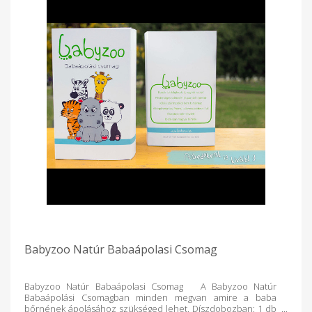
Babyzoo Natúr Babaápolasi Csomag
Babyzoo Natúr Babaápolasi Csomag A Babyzoo Natúr
Babaápolási Csomagban minden megvan amire a baba
bőrnének ápolásához szükséged lehet. Díszdobozban: 1 db