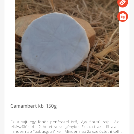
Camambert kb. 150g
Ez a sajt egy fehèr penèsszel èrő, làgy tìpusù sajt. Az
elkèszülès kb. 2 hetet vesz igènybe. Ez alatt az idő alatt
minden nap "babusgatni" kell. Minden nap 2x szelőztetni kell