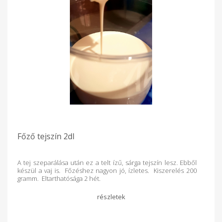
Főző tejszín 2dl
A tej szeparálása után ez a telt ízű, sárga tejszín lesz. Ebből
készül a vaj is. Főzéshez nagyon jó, ízletes. Kiszerelés 200
gramm. Eltarthatósága 2 hét.