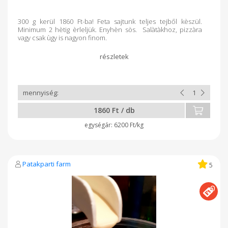
300 g kerül 1860 Ft-ba! Feta sajtunk teljes tejből kèszül.
Minimum 2 hètig èrleljük. Enyhèn sòs. Salàtàkhoz, pizzàra
vagy csak ùgy is nagyon finom.
1860 Ft / db
6200 Ft/kg
Patakparti farm
5