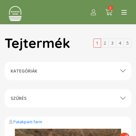
0
Tejtermék
1
2
3
4
5
KATEGÓRIÁK
SZŰRÉS
Patakparti farm