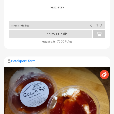
az èrlelő dobozt ès 1x àtforgatni. Igen èrzèkeny bàrmilyen
külső màs penèszre vagy bacira. Ezt majd csak jò 2 hèt mùlva
tudjàtok rendelni extra limitàlt mennyisègben. Egyszerre csak
1 kg sajtot csinàlok mivel ekkora az èrlelő kapacitàsom, illetve
mèg nem rutinból csinàlom. A sajtok sùlya nagyon vàltozò
lesz mert 2 fèle formàm van. Ez a sajt a sajtformàba a savò
kicsepegèse közben kb. Harmadàra esik össze ìgy nehèz a
sùlyokat pontosan megmondani.
1125 Ft / db
7500 Ft/kg
Patakparti farm