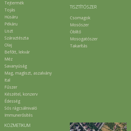
Tejtermék
TISZTÍTÓSZER
Tojás
Húsáru
Csomagok
Pékáru
Mosószer
Liszt
Öblítő
Száraztészta
Mosogatószer
Olaj
Takarítás
Befőtt, lekvár
Méz
Savanyúság
Mag, magliszt, aszalvány
Ital
Fűszer
Készétel, konzerv
Édesség
Sós rágcsálnivaló
Immunerősítés
KOZMETIKUM