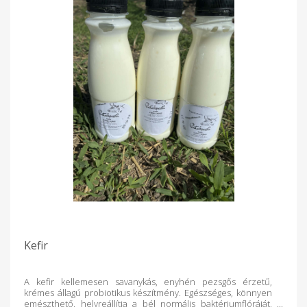
Kefir
A kefir kellemesen savanykás, enyhén pezsgős érzetű,
krémes állagú probiotikus készítmény. Egészséges, könnyen
emészthető, helyreállítja a bél normális baktériumflóráját,