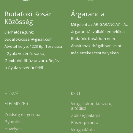
Budafoki Kosár
Árgarancia
Közösség
Mit jelent az ÁR-GARANCIA? – Az
árgaranciát vállaló termelők a
Elérhetőségünk:
Budafoki Kosárban nem
budafokikosar@gmail.com
árusítanak drágábban, mint
Átvétel helye: 1223 Bp. Terv utca
más értékesítési helyeken.
- Gyula vezér út sarka,
Gombahűtőház udvara. Bejárat
a Gyula vezér út felől
HÚSVÉT
KERT
ÉLELMISZER
Virágcsokor, koszorú,
ajtódísz
Zöldség és gomba
Zöldségpalánta
Gyümölcs
Fűszerpalánta
Hüvelyes
Virágpalánta