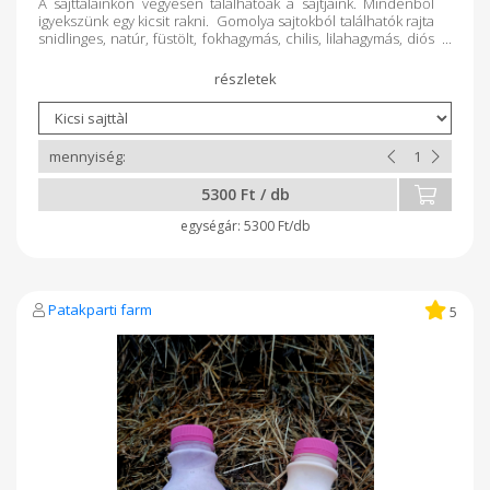
A sajttálainkon vegyesen találhatóak a sajtjaink. Mindenből
igyekszünk egy kicsit rakni. Gomolya sajtokból találhatók rajta
snidlinges, natúr, füstölt, fokhagymás, chilis, lilahagymás, diós
és borsos. Parenyicából natúr, snidlinges vagy chilis. Töltött
parenyicából sonkás, kolbászos, körözöttes, sajtkrémes,
ordás-lekváros. Érlelt sajtból pedig trappista, ementáli és
borban érlelt sajt.
5300 Ft / db
5300 Ft/db
Patakparti farm
5