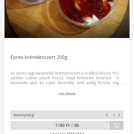
Epres krémdesszert 200g
Az epres vagy karamellás krémdesszert is ordából készül. Pici
vaníliás cukrot adunk hozzá, majd krémesre keverjük. A
karamella savó és cukor keveréke, amit addig főzünk, míg
szép barna de még folyós állagú lesz. A savóban és az
ordában is rengeteg fehérje, vitamin és ásványi anyag
található.
1180 Ft / db
5900 Ft/kg