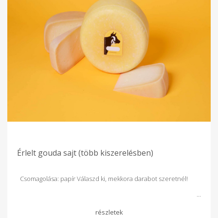
Érlelt gouda sajt (több kiszerelésben)
Csomagolása: papír Válaszd ki, mekkora darabot szeretnél!