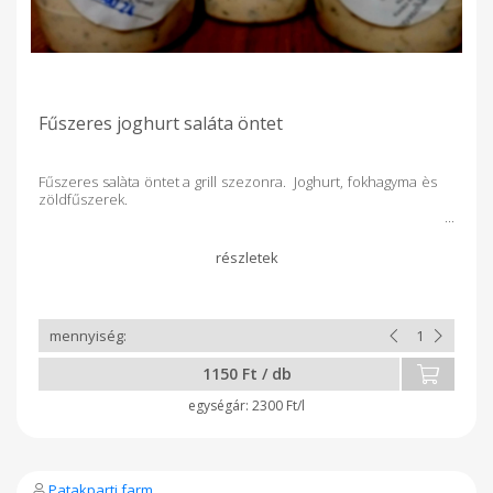
Fűszeres joghurt saláta öntet
Fűszeres salàta öntet a grill szezonra. Joghurt, fokhagyma ès
zöldfűszerek.
1150 Ft / db
2300 Ft/l
Patakparti farm