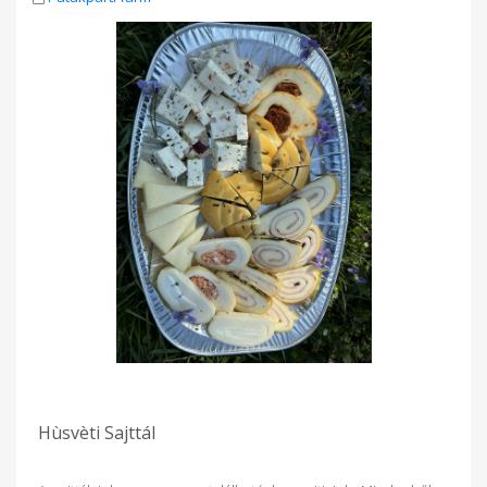
Hùsvèti Sajttál