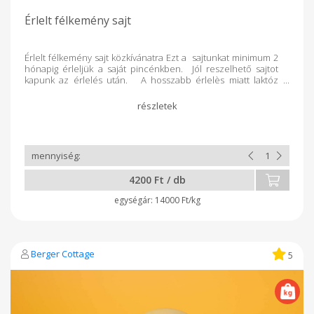
Érlelt félkemény sajt
Érlelt félkemény sajt közkívánatra Ezt a sajtunkat minimum 2
hónapig érleljük a saját pincénkben. Jól reszelhető sajtot
kapunk az érlelés után. A hosszabb érlelès miatt laktóz
érzékenyek is fogyaszthatják. 20-25 dkg-os kiszerelésbe
4200 Ft / db
14000 Ft/kg
Berger Cottage
5