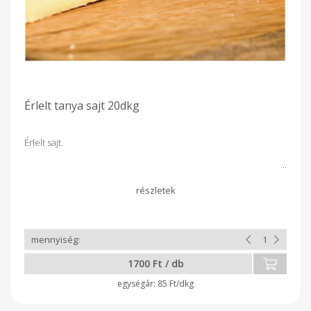
Érlelt tanya sajt 20dkg
Érlelt sajt.
1700 Ft / db
85 Ft/dkg