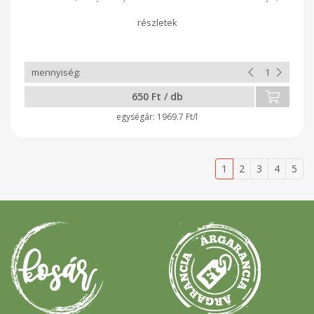
csökkenti az emésztési zavarokat, erősíti az
immunrendszert, jó közérzetet biztosít, és nagyon finom.
650 Ft / db
1969.7 Ft/l
1
2
3
4
5