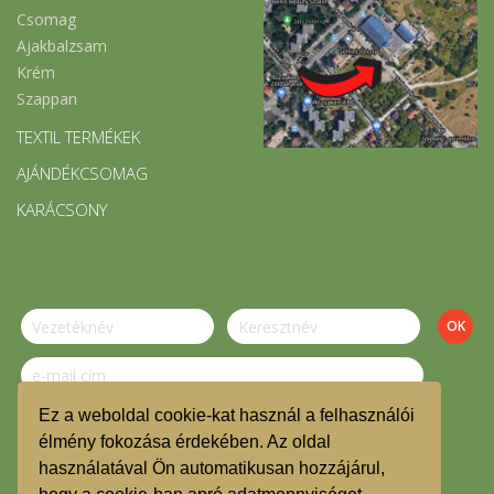
Csomag
Ajakbalzsam
Krém
Szappan
TEXTIL TERMÉKEK
AJÁNDÉKCSOMAG
KARÁCSONY
Ez a weboldal cookie-kat használ a felhasználói
Szeretnék feliratkozni a hírlevélre.
élmény fokozása érdekében. Az oldal
használatával Ön automatikusan hozzájárul,
© Budafoki Kosár Közösség 2019.