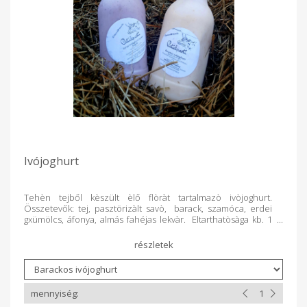
Ivójoghurt
Tehèn tejből kèszült èlő flòràt tartalmazò ivòjoghurt.
Összetevők: tej, pasztörizàlt savò, barack, szamóca, erdei
gxümölcs, áfonya, almás fahéjas lekvàr. Eltarthatòsàga kb. 1
hèt