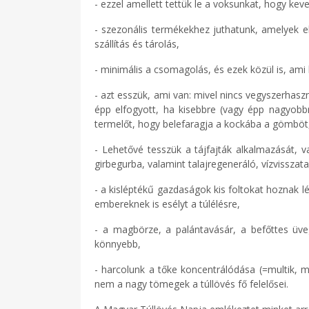
- ezzel amellett tettük le a voksunkat, hogy kev
- szezonális termékekhez juthatunk, amelyek el
szállítás és tárolás,
- minimális a csomagolás, és ezek közül is, ami 
- azt esszük, ami van: mivel nincs vegyszerhasz
épp elfogyott, ha kisebbre (vagy épp nagyobb
termelőt, hogy belefaragja a kockába a gömböt,
- Lehetővé tesszük a tájfajták alkalmazását, 
girbegurba, valamint talajregeneráló, vízvisszata
- a kisléptékű gazdaságok kis foltokat hoznak l
embereknek is esélyt a túlélésre,
- a magbörze, a palántavásár, a befőttes üve
könnyebb,
- harcolunk a tőke koncentrálódása (=multik, m
nem a nagy tömegek a túllövés fő felelősei.