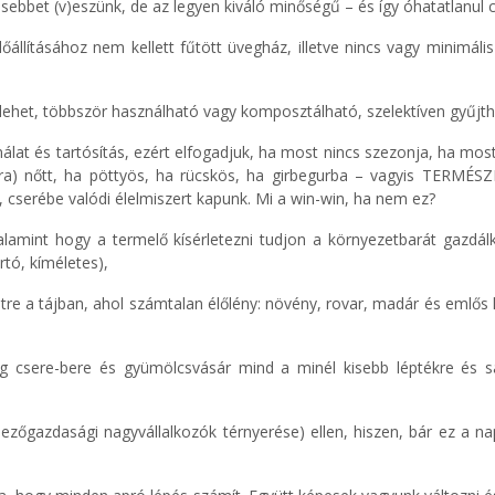
esebbet (v)eszünk, de az legyen kiváló minőségű – és így óhatatlanul 
őállításához nem kellett fűtött üvegház, illetve nincs vagy minimáli
lehet, többször használható vagy komposztálható, szelektíven gyűjthet
nálat és tartósítás, ezért elfogadjuk, ha most nincs szezonja, ha m
ra) nőtt, ha pöttyös, ha rücskös, ha girbegurba – vagyis TERMÉSZ
 cserébe valódi élelmiszert kapunk. Mi a win-win, ha nem ez?
valamint hogy a termelő kísérletezni tudjon a környezetbarát gazd
rtó, kíméletes),
étre a tájban, ahol számtalan élőlény: növény, rovar, madár és emlős k
g csere-bere és gyümölcsvásár mind a minél kisebb léptékre és sa
ezőgazdasági nagyvállalkozók térnyerése) ellen, hiszen, bár ez a n