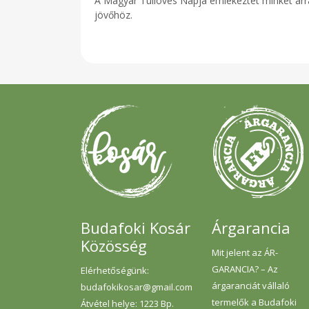
A Magyar Túllövés Napja emlékeztet minket arra
jövőhöz.
Budafoki Kosár
Árgarancia
Közösség
Mit jelent az ÁR-
GARANCIA? – Az
Elérhetőségünk:
árgaranciát vállaló
budafokikosar@gmail.com
termelők a Budafoki
Átvétel helye: 1223 Bp.