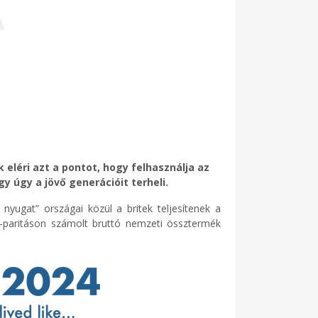
 eléri azt a pontot, hogy felhasználja az
y úgy a jövő generációit terheli.
nyugat” országai közül a britek teljesítenek a
ő-paritáson számolt bruttó nemzeti össztermék