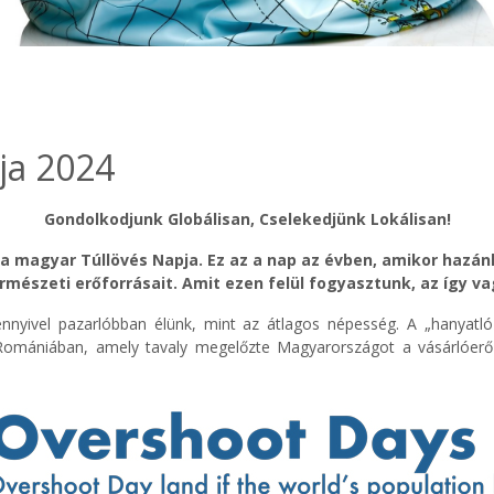
ja 2024
Gondolkodjunk Globálisan, Cselekedjünk Lokálisan!
a magyar Túllövés Napja. Ez az a nap az évben, amikor hazánk
rmészeti erőforrásait. Amit ezen felül fogyasztunk, az így vag
 ennyivel pazarlóbban élünk, mint az átlagos népesség. A „hanyatló 
s. Romániában, amely tavaly megelőzte Magyarországot a vásárlóer