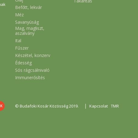
Takarítás
nak
Befőtt, lekvár
Méz
Savanyúság
Mag, magliszt,
aszalvány
Ital
Fűszer
Készétel, konzerv
Édesség
Sós rágcsálnivaló
Immunerősítés
|
© Budafoki Kosár Közösség 2019.
Kapcsolat
TMR