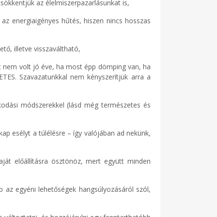
csökkentjük az élelmiszerpazarlásunkat is,
s az energiaigényes hűtés, hiszen nincs hosszas
ő, illetve visszaváltható,
ost nem volt jó éve, ha most épp dömping van, ha
ETES. Szavazatunkkal nem kényszerítjük arra a
álkodási módszerekkel (lásd még természetes és
ap esélyt a túlélésre – így valójában ad nekünk,
ját előállításra ösztönöz, mert együtt minden
ap az egyéni lehetőségek hangsúlyozásáról szól,