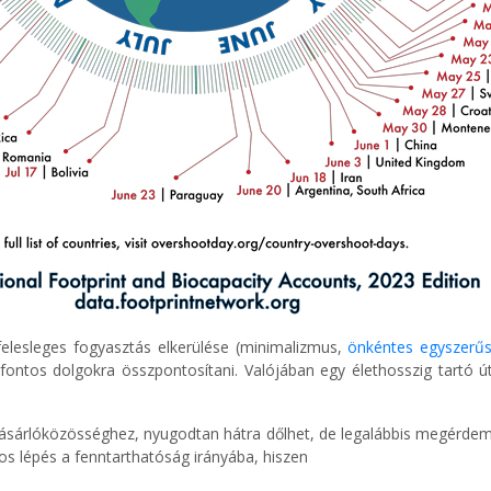
felesleges fogyasztás elkerülése (minimalizmus,
önkéntes egyszerű
fontos dolgokra összpontosítani. Valójában egy élethosszig tartó ú
ásárlóközösséghez, nyugodtan hátra dőlhet, de legalábbis megérdeme
tos lépés a fenntarthatóság irányába, hiszen