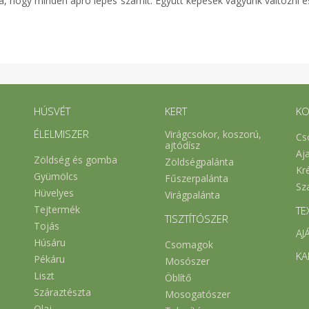
, hogy minden apró lépés számít. Együtt képesek vagyunk változni és 
HÚSVÉT
KERT
KO
ÉLELMISZER
Virágcsokor, koszorú,
Cs
ajtódísz
Aj
Zöldség és gomba
Zöldségpalánta
Kr
Gyümölcs
Fűszerpalánta
Sz
Hüvelyes
Virágpalánta
Tejtermék
TE
TISZTÍTÓSZER
Tojás
AJ
Húsáru
Csomagok
KA
Pékáru
Mosószer
Liszt
Öblítő
Száraztészta
Mosogatószer
Olaj