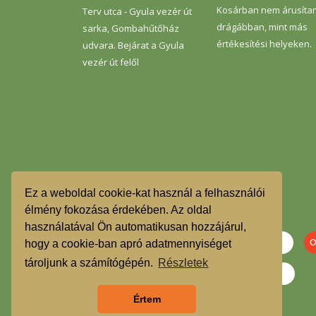
Kosárban nem árusíta
Terv utca - Gyula vezér út
drágábban, mint más
sarka, Gombahűtőház
értékesítési helyeken.
udvara. Bejárat a Gyula
vezér út felől
Ez a weboldal cookie-kat használ a felhasználói
élmény fokozása érdekében. Az oldal
használatával Ön automatikusan hozzájárul,
hogy a cookie-ban apró adatmennyiséget
tároljunk a számítógépén.
Részletek
Értem
Szeretnék feliratkozni a hírlevélre.