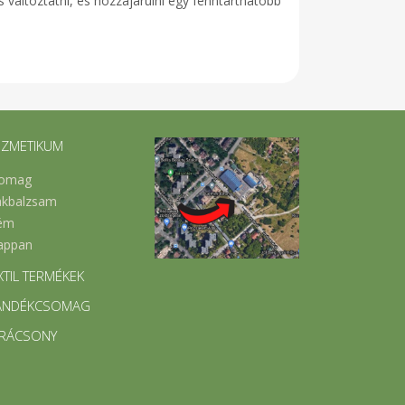
változtatni, és hozzájárulni egy fenntarthatóbb
ZMETIKUM
omag
akbalzsam
ém
appan
XTIL TERMÉKEK
ÁNDÉKCSOMAG
RÁCSONY