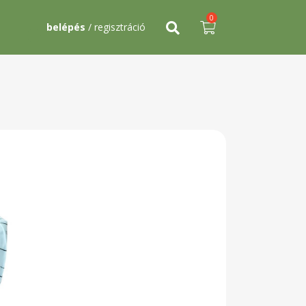
0
belépés
/ regisztráció