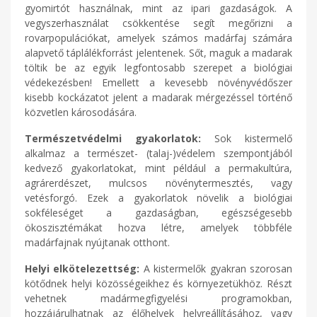
gyomirtót használnak, mint az ipari gazdaságok. A
vegyszerhasználat csökkentése segít megőrizni a
rovarpopulációkat, amelyek számos madárfaj számára
alapvető táplálékforrást jelentenek. Sőt, maguk a madarak
töltik be az egyik legfontosabb szerepet a biológiai
védekezésben! Emellett a kevesebb növényvédőszer
kisebb kockázatot jelent a madarak mérgezéssel történő
közvetlen károsodására.
Természetvédelmi gyakorlatok:
Sok kistermelő
alkalmaz a természet- (talaj-)védelem szempontjából
kedvező gyakorlatokat, mint például a permakultúra,
agrárerdészet, mulcsos növénytermesztés, vagy
vetésforgó. Ezek a gyakorlatok növelik a biológiai
sokféleséget a gazdaságban, egészségesebb
ökoszisztémákat hozva létre, amelyek többféle
madárfajnak nyújtanak otthont.
Helyi elkötelezettség:
A kistermelők gyakran szorosan
kötődnek helyi közösségeikhez és környezetükhöz. Részt
vehetnek madármegfigyelési programokban,
hozzájárulhatnak az élőhelyek helyreállításához, vagy