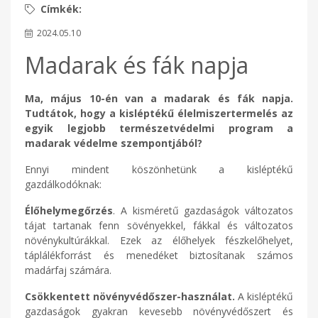
2024.05.10
Madarak és fák napja
Ma, május 10-én van a madarak és fák napja.
Tudtátok, hogy a kisléptékű élelmiszertermelés az
egyik legjobb természetvédelmi program a
madarak védelme szempontjából?
Ennyi mindent köszönhetünk a kisléptékű
gazdálkodóknak:
Élőhelymegőrzés
. A kisméretű gazdaságok változatos
tájat tartanak fenn sövényekkel, fákkal és változatos
növénykultúrákkal. Ezek az élőhelyek fészkelőhelyet,
táplálékforrást és menedéket biztosítanak számos
madárfaj számára.
Csökkentett növényvédőszer-használat.
A kisléptékű
gazdaságok gyakran kevesebb növényvédőszert és