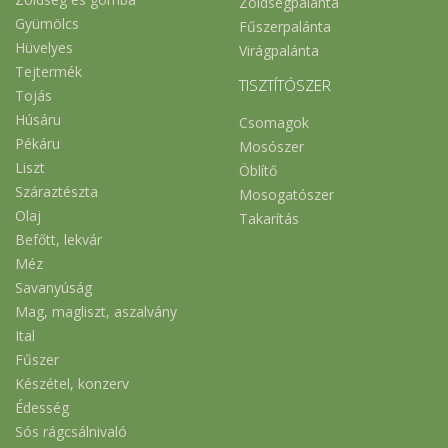
Zöldségpalánta
Gyümölcs
Fűszerpalánta
Hüvelyes
Virágpalánta
Tejtermék
TISZTÍTÓSZER
Tojás
Húsáru
Csomagok
Pékáru
Mosószer
Liszt
Öblítő
Száraztészta
Mosogatószer
Olaj
Takarítás
Befőtt, lekvár
Méz
Savanyúság
Mag, magliszt, aszalvány
Ital
Fűszer
Készétel, konzerv
Édesség
Sós rágcsálnivaló