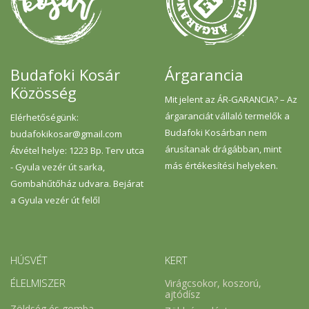
Budafoki Kosár
Árgarancia
Közösség
Mit jelent az ÁR-GARANCIA? – Az
árgaranciát vállaló termelők a
Elérhetőségünk:
Budafoki Kosárban nem
budafokikosar@gmail.com
árusítanak drágábban, mint
Átvétel helye: 1223 Bp. Terv utca
más értékesítési helyeken.
- Gyula vezér út sarka,
Gombahűtőház udvara. Bejárat
a Gyula vezér út felől
HÚSVÉT
KERT
ÉLELMISZER
Virágcsokor, koszorú,
ajtódísz
Zöldség és gomba