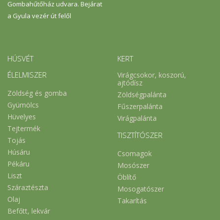
Gombahűtőház udvara. Bejárat
a Gyula vezér út felől
HÚSVÉT
KERT
ÉLELMISZER
Virágcsokor, koszorú,
ajtódísz
Zöldség és gomba
Zöldségpalánta
Gyümölcs
Fűszerpalánta
Hüvelyes
Virágpalánta
Tejtermék
TISZTÍTÓSZER
Tojás
Húsáru
Csomagok
Pékáru
Mosószer
Liszt
Öblítő
Száraztészta
Mosogatószer
Olaj
Takarítás
Befőtt, lekvár