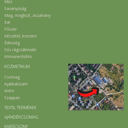
Méz
Savanyúság
Mag, magliszt, aszalvány
Ital
Fűszer
Készétel, konzerv
Édesség
Sós rágcsálnivaló
Immunerősítés
KOZMETIKUM
Csomag
Ajakbalzsam
Krém
Szappan
TEXTIL TERMÉKEK
AJÁNDÉKCSOMAG
KARÁCSONY