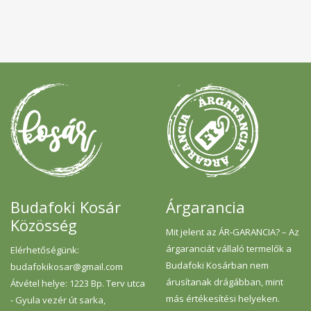
Budafoki Kosár
Árgarancia
Közösség
Mit jelent az ÁR-GARANCIA? – Az
árgaranciát vállaló termelők a
Elérhetőségünk:
Budafoki Kosárban nem
budafokikosar@gmail.com
árusítanak drágábban, mint
Átvétel helye: 1223 Bp. Terv utca
más értékesítési helyeken.
- Gyula vezér út sarka,